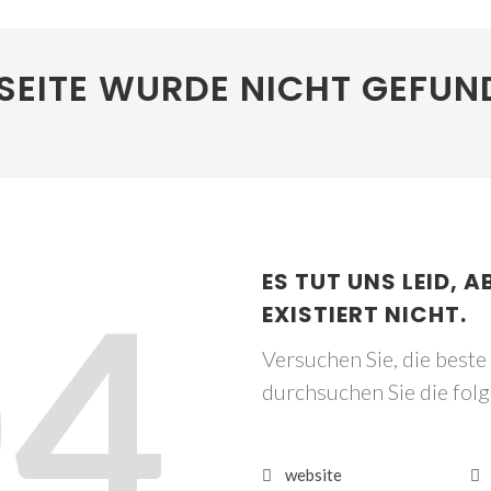
SEITE WURDE NICHT GEFUN
04
ES TUT UNS LEID, A
EXISTIERT NICHT.
Versuchen Sie, die best
durchsuchen Sie die fol
website