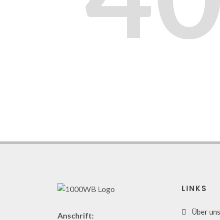
LINKS
Über un
Anschrift: