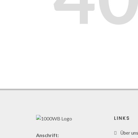
LINKS
Über un
Anschrift: