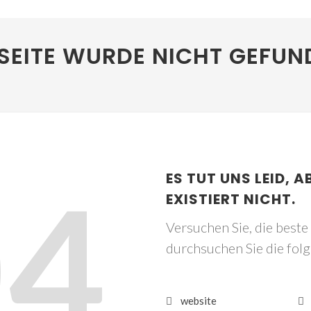
SEITE WURDE NICHT GEFUN
04
ES TUT UNS LEID, A
EXISTIERT NICHT.
Versuchen Sie, die best
durchsuchen Sie die fol
website