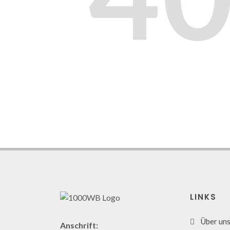
LINKS
Über un
Anschrift: