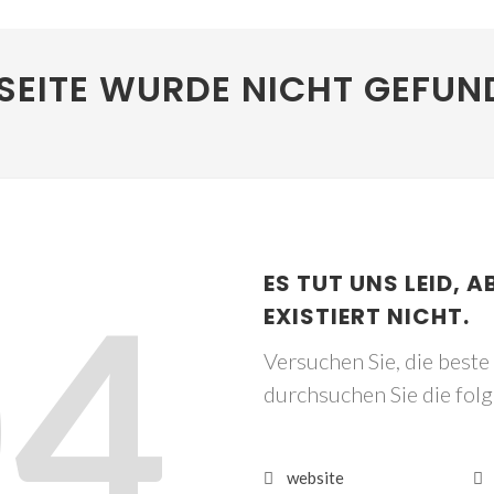
SEITE WURDE NICHT GEFUN
04
ES TUT UNS LEID, A
EXISTIERT NICHT.
Versuchen Sie, die best
durchsuchen Sie die fol
website