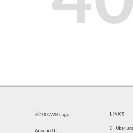
LINKS
Über un
Anschrift: