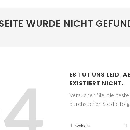
SEITE WURDE NICHT GEFUN
04
ES TUT UNS LEID, A
EXISTIERT NICHT.
Versuchen Sie, die best
durchsuchen Sie die fol
website