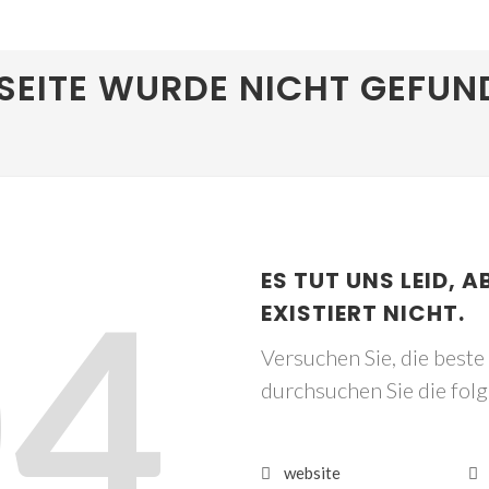
SEITE WURDE NICHT GEFUN
04
ES TUT UNS LEID, A
EXISTIERT NICHT.
Versuchen Sie, die best
durchsuchen Sie die fol
website