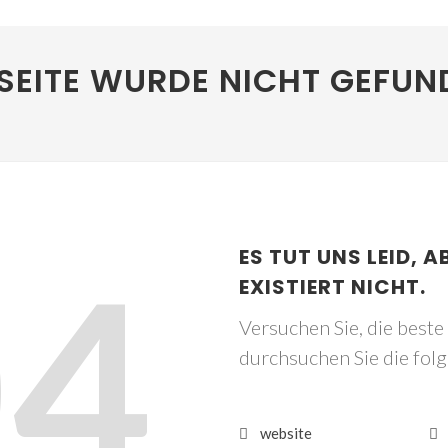
SEITE WURDE NICHT GEFUN
04
ES TUT UNS LEID, A
EXISTIERT NICHT.
Versuchen Sie, die best
durchsuchen Sie die fol
website