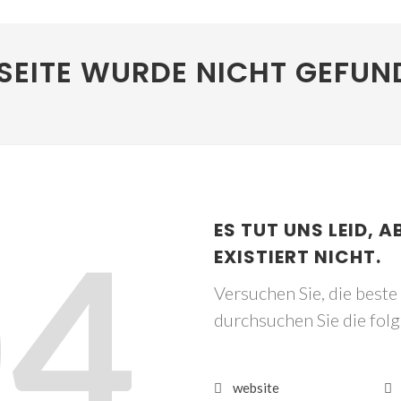
SEITE WURDE NICHT GEFUN
04
ES TUT UNS LEID, A
EXISTIERT NICHT.
Versuchen Sie, die best
durchsuchen Sie die fol
website