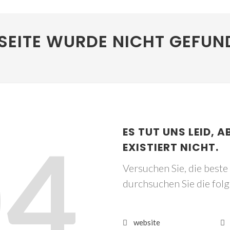
SEITE WURDE NICHT GEFUN
04
ES TUT UNS LEID, A
EXISTIERT NICHT.
Versuchen Sie, die best
durchsuchen Sie die fol
website