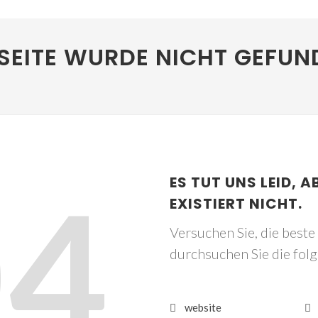
SEITE WURDE NICHT GEFUN
04
ES TUT UNS LEID, A
EXISTIERT NICHT.
Versuchen Sie, die best
durchsuchen Sie die fol
website