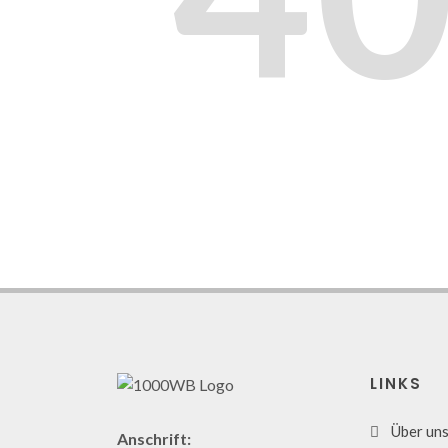
LINKS
Über un
Anschrift: