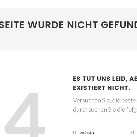
SEITE WURDE NICHT GEFUN
04
ES TUT UNS LEID, A
EXISTIERT NICHT.
Versuchen Sie, die best
durchsuchen Sie die fol
website