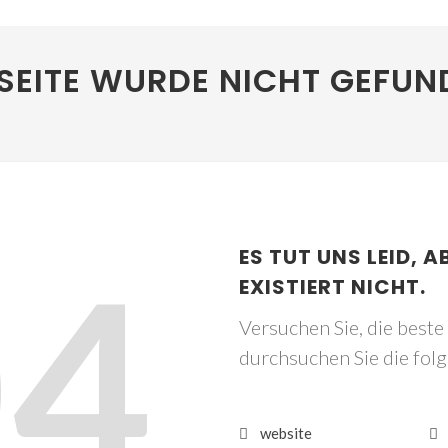
SEITE WURDE NICHT GEFUN
04
ES TUT UNS LEID, A
EXISTIERT NICHT.
Versuchen Sie, die best
durchsuchen Sie die fol
website