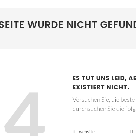
SEITE WURDE NICHT GEFUN
04
ES TUT UNS LEID, A
EXISTIERT NICHT.
Versuchen Sie, die best
durchsuchen Sie die fol
website