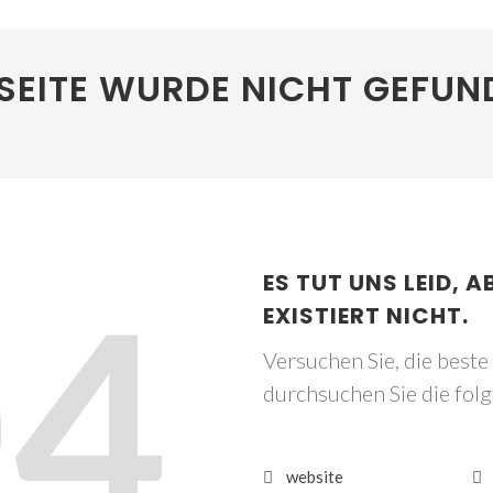
SEITE WURDE NICHT GEFUN
04
ES TUT UNS LEID, A
EXISTIERT NICHT.
Versuchen Sie, die best
durchsuchen Sie die fol
website