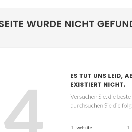
SEITE WURDE NICHT GEFUN
04
ES TUT UNS LEID, A
EXISTIERT NICHT.
Versuchen Sie, die best
durchsuchen Sie die fol
website