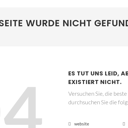
SEITE WURDE NICHT GEFUN
04
ES TUT UNS LEID, A
EXISTIERT NICHT.
Versuchen Sie, die best
durchsuchen Sie die fol
website